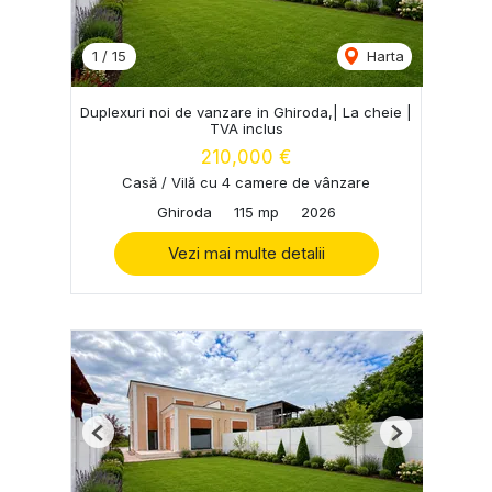
1
/
15
Harta
Duplexuri noi de vanzare in Ghiroda,| La cheie |
TVA inclus
210,000 €
Casă / Vilă cu 4 camere de vânzare
Ghiroda
115 mp
2026
Vezi mai multe detalii
Previous
Next