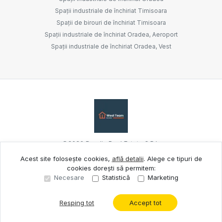
Spații industriale de închiriat Timisoara
Spații de birouri de închiriat Timisoara
Spații industriale de închiriat Oradea, Aeroport
Spații industriale de închiriat Oradea, Vest
©
2026
Bandis Real Estate S.R.L.
Acest site folosește cookies,
află detalii
.
Alege ce tipuri de
cookies dorești să permitem:
Site creat în
Necesare
Statistică
Marketing
Resping tot
Accept tot