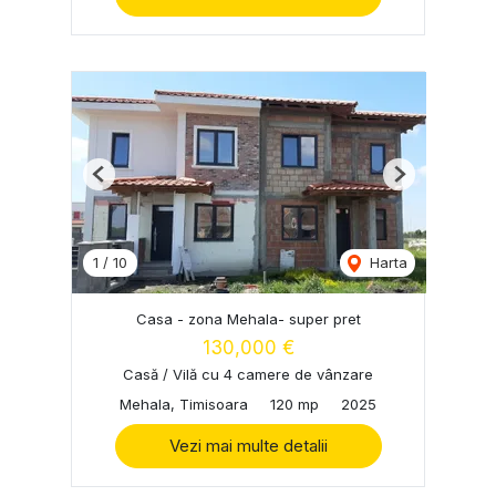
Previous
Next
1
/
10
Harta
Casa - zona Mehala- super pret
130,000 €
Casă / Vilă cu 4 camere de vânzare
Mehala, Timisoara
120 mp
2025
Vezi mai multe detalii