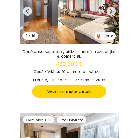
Previous
Next
1
/
16
Harta
Două case separate , utilizare mixtă– rezidențial
& comercial.
439,000 €
Casă / Vilă cu 10 camere de vânzare
Fratelia, Timisoara
267 mp
2006
Vezi mai multe detalii
Comision 0%
Exclusivitate