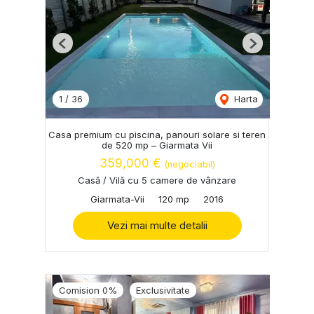
Previous
Next
1
/
36
Harta
Casa premium cu piscina, panouri solare si teren
de 520 mp – Giarmata Vii
359,000 €
(negociabil)
Casă / Vilă cu 5 camere de vânzare
Giarmata-Vii
120 mp
2016
Vezi mai multe detalii
Comision 0%
Exclusivitate