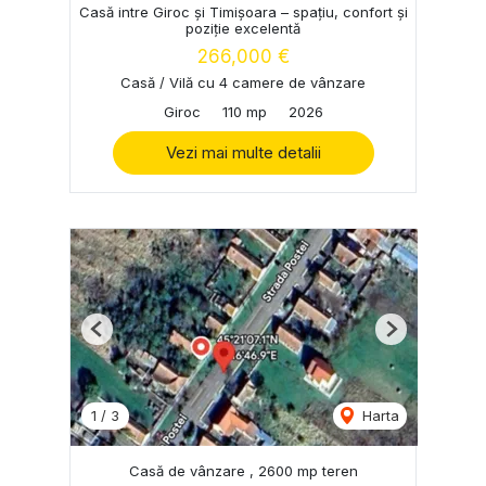
Casă intre Giroc și Timișoara – spațiu, confort și
poziție excelentă
266,000 €
Casă / Vilă cu 4 camere de vânzare
Giroc
110 mp
2026
Vezi mai multe detalii
Previous
Next
1
/
3
Harta
Casă de vânzare , 2600 mp teren