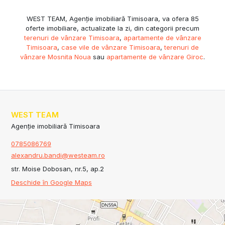
WEST TEAM, Agenție imobiliară Timisoara, va ofera 85
oferte imobiliare, actualizate la zi, din categorii precum
terenuri de vânzare Timisoara
,
apartamente de vânzare
Timisoara
,
case vile de vânzare Timisoara
,
terenuri de
vânzare Mosnita Noua
sau
apartamente de vânzare Giroc
.
WEST TEAM
Agenție imobiliară Timisoara
0785086769
alexandru.bandi@westeam.ro
str. Moise Dobosan, nr.5, ap.2
Deschide în Google Maps