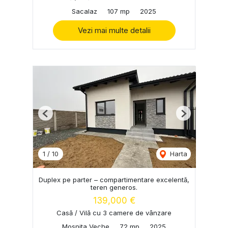
Sacalaz
107 mp
2025
Vezi mai multe detalii
Previous
Next
1
/
10
Harta
Duplex pe parter – compartimentare excelentă,
teren generos.
139,000 €
Casă / Vilă cu 3 camere de vânzare
Mosnita Veche
72 mp
2025