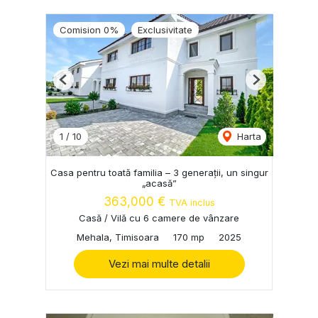
Comision 0%
Exclusivitate
Previous
Next
1
/
10
Harta
Casa pentru toată familia – 3 generații, un singur
„acasă”
363,000 €
TVA inclus
Casă / Vilă cu 6 camere de vânzare
Mehala, Timisoara
170 mp
2025
Vezi mai multe detalii