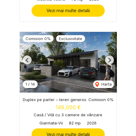
Vezi mai multe detalii
Comision 0%
Exclusivitate
Previous
Next
1
/
14
Harta
Duplex pe parter – teren generos. Comision 0%
149,000 €
Casă / Vilă cu 3 camere de vânzare
Giarmata-Vii
82 mp
2026
Vezi mai multe detalii