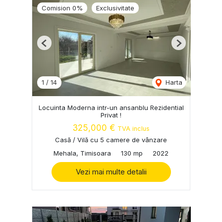
Comision 0%
Exclusivitate
Previous
Next
1
/
14
Harta
Locuinta Moderna intr-un ansanblu Rezidential
Privat !
325,000 €
TVA inclus
Casă / Vilă cu 5 camere de vânzare
Mehala, Timisoara
130 mp
2022
Vezi mai multe detalii