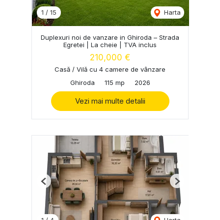
1
/
15
Harta
Duplexuri noi de vanzare in Ghiroda – Strada
Egretei | La cheie | TVA inclus
210,000 €
Casă / Vilă cu 4 camere de vânzare
Ghiroda
115 mp
2026
Vezi mai multe detalii
Previous
Next