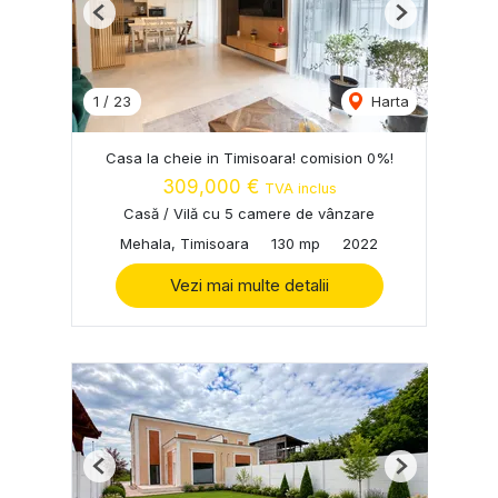
Previous
Next
1
/
23
Harta
Casa la cheie in Timisoara! comision 0%!
309,000 €
TVA inclus
Casă / Vilă cu 5 camere de vânzare
Mehala, Timisoara
130 mp
2022
Vezi mai multe detalii
Previous
Next