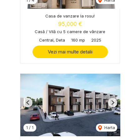
1
/
4
Harta
Casa de vanzare la rosu!
95,000 €
Casă / Vilă cu 5 camere de vânzare
Central, Deta
160 mp
2025
Vezi mai multe detalii
Previous
Next
1
/
1
Harta