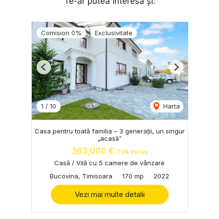
Te-ar putea interesa și:
Comision 0%
Exclusivitate
Previous
Next
1
/
10
Harta
Casa pentru toată familia – 3 generații, un singur
„acasă”
363,000 €
TVA inclus
Casă / Vilă cu 5 camere de vânzare
Bucovina, Timisoara
170 mp
2022
Vezi mai multe detalii