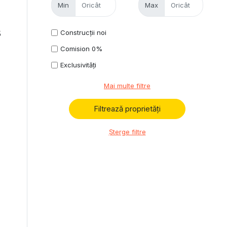
Min
Max
Construcții noi
5
Comision 0%
Exclusivități
Mai multe filtre
Șterge filtre