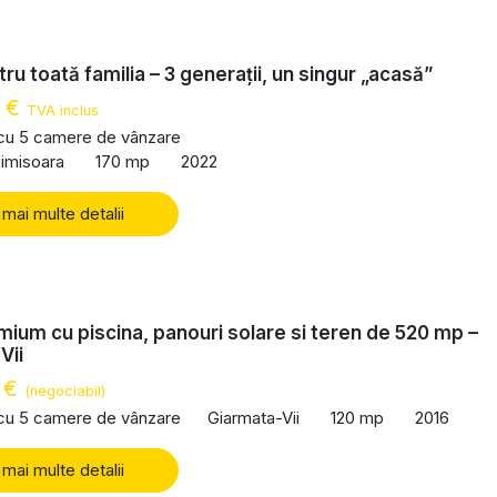
ru toată familia – 3 generații, un singur „acasă”
0 €
TVA inclus
 cu 5 camere de vânzare
imisoara
170 mp
2022
 mai multe detalii
ium cu piscina, panouri solare si teren de 520 mp –
Vii
 €
(negociabil)
 cu 5 camere de vânzare
Giarmata-Vii
120 mp
2016
 mai multe detalii