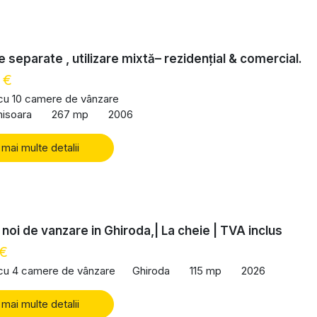
 separate , utilizare mixtă– rezidențial & comercial.
 €
 cu 10 camere de vânzare
misoara
267 mp
2006
 mai multe detalii
 noi de vanzare in Ghiroda,| La cheie | TVA inclus
 €
 cu 4 camere de vânzare
Ghiroda
115 mp
2026
 mai multe detalii