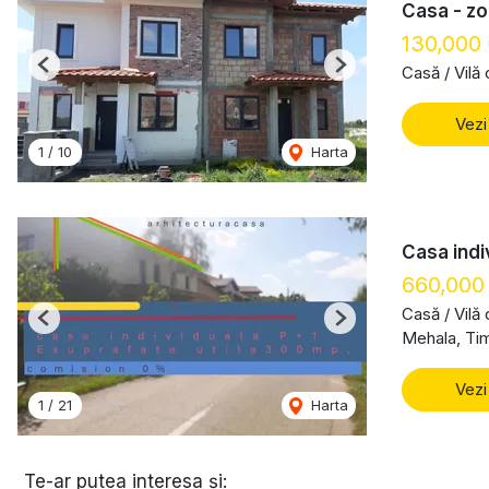
Casa - zo
130,000
Casă / Vilă
Previous
Next
Vezi
1
/
10
Harta
Casa indi
660,000
Casă / Vilă
Previous
Next
Mehala, Ti
Vezi
1
/
21
Harta
Te-ar putea interesa și: