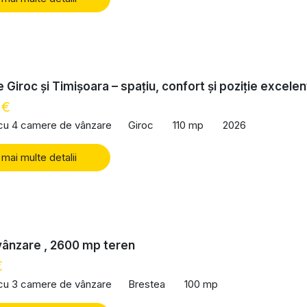
 Giroc și Timișoara – spațiu, confort și poziție excelen
 €
 cu 4 camere de vânzare
Giroc
110 mp
2026
 mai multe detalii
vânzare , 2600 mp teren
€
 cu 3 camere de vânzare
Brestea
100 mp