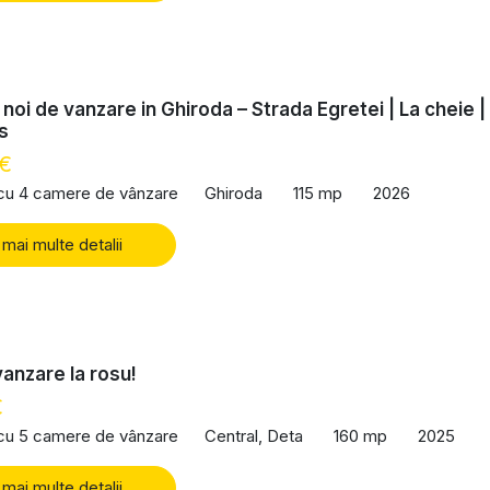
 noi de vanzare in Ghiroda – Strada Egretei | La cheie |
s
 €
 cu 4 camere de vânzare
Ghiroda
115 mp
2026
 mai multe detalii
anzare la rosu!
€
 cu 5 camere de vânzare
Central, Deta
160 mp
2025
 mai multe detalii