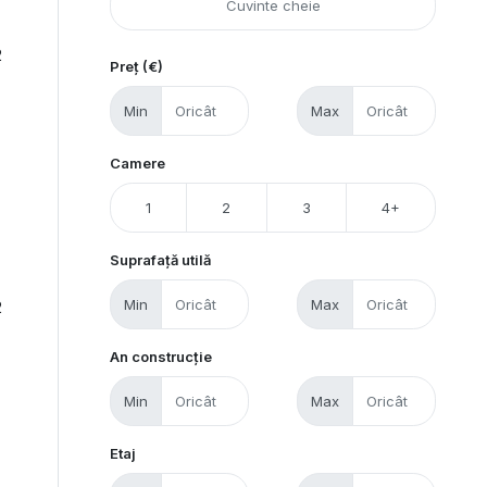
2
Preț (€)
Min
Max
Camere
1
2
3
4+
Suprafață utilă
Min
Max
2
An construcție
Min
Max
Etaj