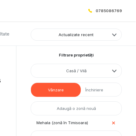
0785086769
ltate
Actualizate recent
Filtrare proprietăți
Casă / Vilă
5
Vânzare
Închiriere
Mehala (zonă în Timisoara)