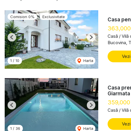
Comision 0%
Exclusivitate
Casa pent
363,00
Casă / Vilă
Previous
Next
Bucovina, T
Vezi
1
/
10
Harta
Casa prem
Giarmata 
359,000
Previous
Next
Casă / Vilă
Vezi
1
/
36
Harta