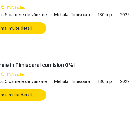
 €
TVA inclus
 cu 5 camere de vânzare
Mehala, Timisoara
130 mp
202
 mai multe detalii
heie in Timisoara! comision 0%!
 €
TVA inclus
 cu 5 camere de vânzare
Mehala, Timisoara
130 mp
202
 mai multe detalii