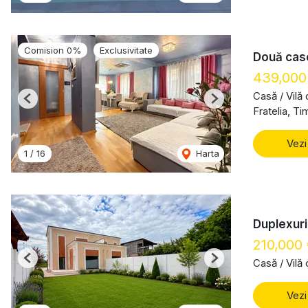
Comision 0%
Exclusivitate
Două case
439,000
Casă / Vilă
Previous
Next
Fratelia, Ti
Vezi
1
/
16
Harta
Duplexuri
210,000
Casă / Vilă
Previous
Next
Vezi