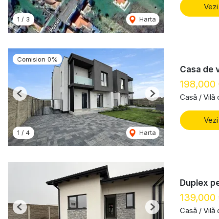
Vezi
1
/
3
Harta
Comision 0%
Casa de v
198,000
Casă / Vilă
Previous
Next
Vezi
1
/
4
Harta
Duplex pe
139,000
Casă / Vilă
Previous
Next