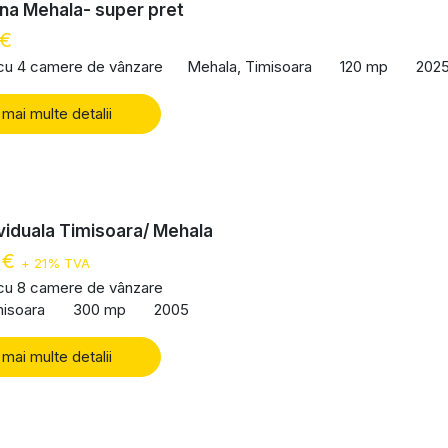
na Mehala- super pret
 €
 cu 4 camere de vânzare
Mehala, Timisoara
120 mp
202
 mai multe detalii
viduala Timisoara/ Mehala
 €
+ 21% TVA
 cu 8 camere de vânzare
misoara
300 mp
2005
 mai multe detalii