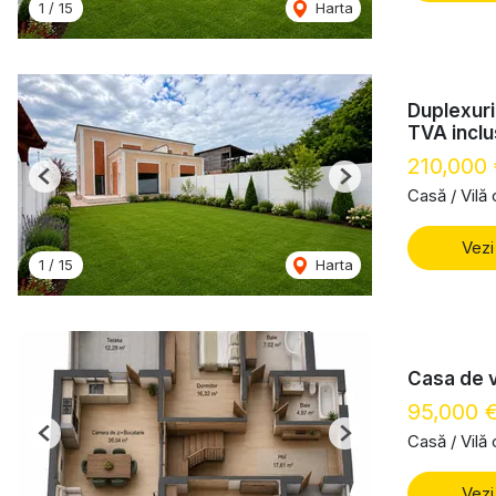
1
/
15
Harta
Duplexuri
TVA inclu
210,000
Previous
Next
Casă / Vilă
Vezi
1
/
15
Harta
Casa de v
95,000 
Casă / Vilă
Previous
Next
Vezi