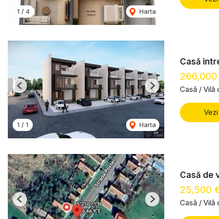
1
/
4
Harta
Casă intre
266,000
Casă / Vilă
Previous
Next
Vezi
1
/
1
Harta
Casă de 
25,500 
Casă / Vilă
Previous
Next