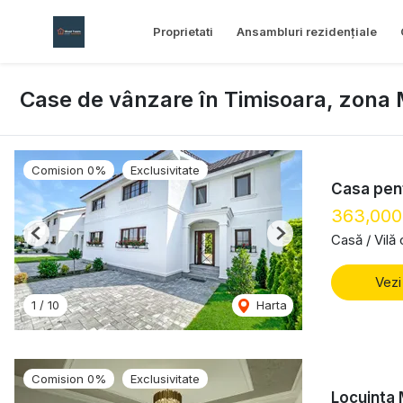
Proprietati
Ansambluri rezidențiale
Case de vânzare în Timisoara, zona
Comision 0%
Exclusivitate
Casa pent
363,00
Casă / Vilă
Previous
Next
Vezi
1
/
10
Harta
Comision 0%
Exclusivitate
Locuinta 