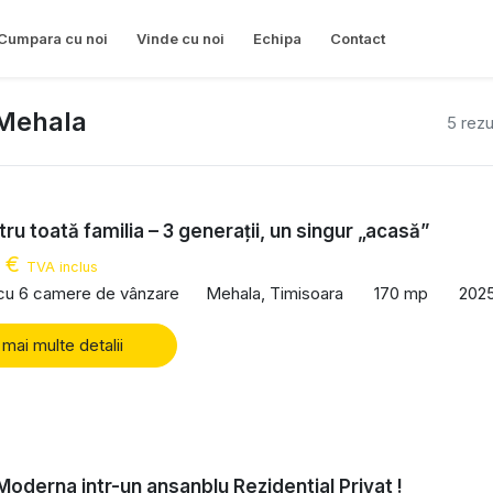
Cumpara cu noi
Vinde cu noi
Echipa
Contact
 Mehala
5 rezu
ru toată familia – 3 generații, un singur „acasă”
0 €
TVA inclus
 cu 6 camere de vânzare
Mehala, Timisoara
170 mp
202
 mai multe detalii
Moderna intr-un ansanblu Rezidential Privat !