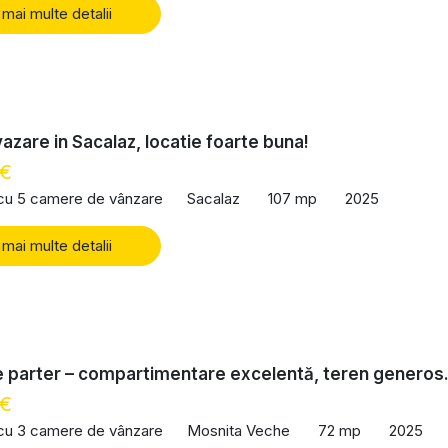
 mai multe detalii
azare in Sacalaz, locatie foarte buna!
 €
 cu 5 camere de vânzare
Sacalaz
107 mp
2025
 mai multe detalii
 parter – compartimentare excelentă, teren generos
 €
 cu 3 camere de vânzare
Mosnita Veche
72 mp
2025