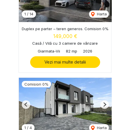
1
/
14
Harta
Duplex pe parter – teren generos. Comision 0%
149,000 €
Casă / Vilă cu 3 camere de vânzare
Giarmata-Vii
82 mp
2026
Vezi mai multe detalii
Comision 0%
Previous
Next
1
/
4
Harta