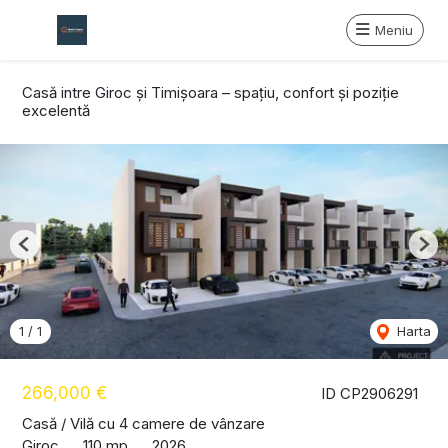
Meniu
Casă intre Giroc și Timișoara – spațiu, confort și poziție
excelentă
Previous
Nex
1
/
1
Harta
266,000 €
ID CP2906291
Casă / Vilă cu 4 camere de vânzare
Giroc
110 mp
2026