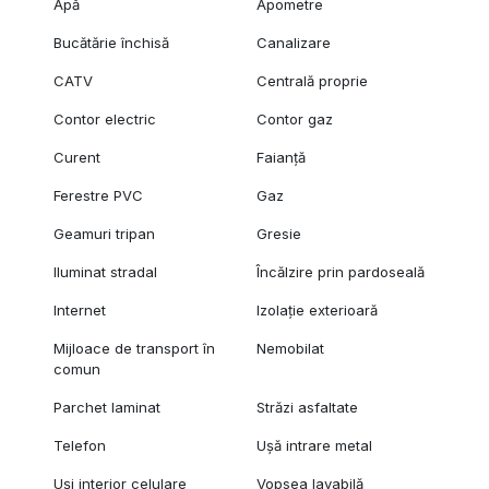
Apă
Apometre
Bucătărie închisă
Canalizare
CATV
Centrală proprie
Contor electric
Contor gaz
Curent
Faianță
Ferestre PVC
Gaz
Geamuri tripan
Gresie
Iluminat stradal
Încălzire prin pardoseală
Internet
Izolație exterioară
Mijloace de transport în
Nemobilat
comun
Parchet laminat
Străzi asfaltate
Telefon
Ușă intrare metal
Uși interior celulare
Vopsea lavabilă