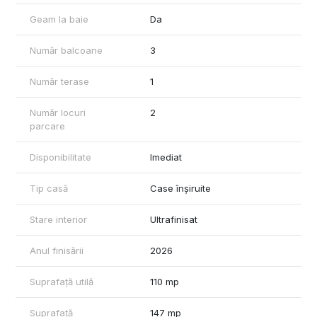
exterior. Se predă la cheie, cu posibilitatea de a alege finisajele
Geam la baie
Da
după propriul gust, astfel încât să îți personalizezi locuința exact
așa cum îți dorești.
Dacă ești în căutarea unei case bine compartimentate, într-o
Număr balcoane
3
zonă foarte bună, aceasta merită văzută. Pentru detalii sau
programarea unei vizionări, te invit să mă contactezi.
Număr terase
1
Număr locuri
2
parcare
Disponibilitate
Imediat
Tip casă
Case înșiruite
Stare interior
Ultrafinisat
Anul finisării
2026
Suprafață utilă
110 mp
Suprafață
147 mp