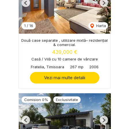
Previous
Next
1
/
16
Harta
Două case separate , utilizare mixtă– rezidențial
& comercial.
439,000 €
Casă / Vilă cu 10 camere de vânzare
Fratelia, Timisoara
267 mp
2006
Vezi mai multe detalii
Comision 0%
Exclusivitate
Previous
Next