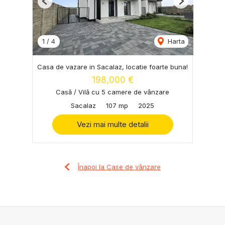
Previous
Next
1
/
4
Harta
Casa de vazare in Sacalaz, locatie foarte buna!
198,000 €
Casă / Vilă cu 5 camere de vânzare
Sacalaz
107 mp
2025
Vezi mai multe detalii
Înapoi la Case de vânzare