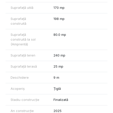
Suprafață utilă
170 mp
Suprafață
198 mp
construită
Suprafață
80.0 mp
construită la sol
(Amprentă)
Suprafață teren
240 mp
Suprafață terasă
25 mp
Deschidere
9 m
Acoperiș
Țiglă
Stadiu construcție
Finalizată
An construcție
2025