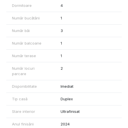
compartimenta dupa cum doriti
Dormitoare
4
Alege confortul și liniștea într-un ansamblu rezidențial cu
adevărat special.
Număr bucătării
1
Sună acum pentru a afla mai multe detalii și pentru a începe
călătoria către casa ta de vis!
Număr băi
3
Pretul nu include TVA.
Pentru mai multe detalii sau programarea unei vizionari nu
ezitati sa ne contactati.
Număr balcoane
1
Număr terase
1
Număr locuri
2
parcare
Disponibilitate
Imediat
Tip casă
Duplex
Stare interior
Ultrafinisat
Anul finisării
2024