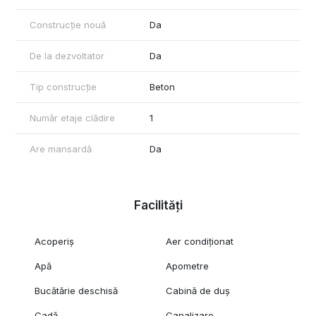
Construcție nouă
Da
De la dezvoltator
Da
Tip construcție
Beton
Număr etaje clădire
1
Are mansardă
Da
Facilități
Acoperiș
Aer condiționat
Apă
Apometre
Bucătărie deschisă
Cabină de duș
Cadă
Canalizare