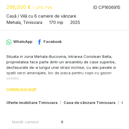
296,000 €
ID CP1606915
+ 21% TVA
Casă / Vilă cu 6 camere de vânzare
Mehala, Timisoara
170 mp
2025
WhatsApp
Facebook
Situata in zona Mehala-Bucovina, Intrarea Coriolean Balta,
proprietatea face parte dintr-un ansamblu de case superbe,
desfasurate de-a lungul unei strazi inchise, cu alei pavate si
spatii verzi amenajate, loc de joaca pentru copii cu gazon
sintetic.
Conectivitatea excelentă la toate punctele cheie din oraș: 10
Citește mai mult
min de Iulius Town, City Business Center, 5 min de Vox
Technology Park, acces facil la mijloace de transport în comun.
Caracteristici case:
Oferte imobiliare Timisoara
Case de vânzare Timisoara
Cas
- suprafata utilă: 170 mp
- compartimentare parter: living+bucătărie open space,
dormitor, baie, spațiu depozitare, terasă
Număr camere
6
-etaj: dormitor matrimonial+baie, 2 dormitoare , baie
- mansarda: baie, spatiu multifunctioal generos pe care-l puteti