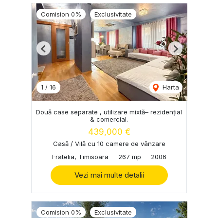
Comision 0%
Exclusivitate
Previous
Next
1
/
16
Harta
Două case separate , utilizare mixtă– rezidențial
& comercial.
439,000 €
Casă / Vilă cu 10 camere de vânzare
Fratelia, Timisoara
267 mp
2006
Vezi mai multe detalii
Comision 0%
Exclusivitate