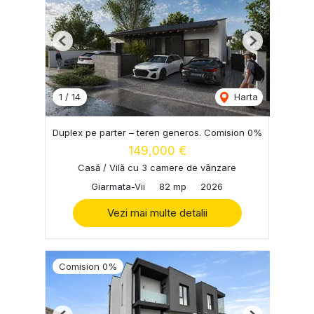
Previous
Next
1
/
14
Harta
Duplex pe parter – teren generos. Comision 0%
149,000 €
Casă / Vilă cu 3 camere de vânzare
Giarmata-Vii
82 mp
2026
Vezi mai multe detalii
Comision 0%