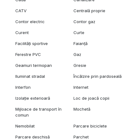
CATV
Centrală proprie
Contor electric
Contor gaz
Curent
Curte
Facilități sportive
Faianță
Ferestre PVC
Gaz
Geamuri termopan
Gresie
Iluminat stradal
Încălzire prin pardoseală
Interfon
Internet
Izolație exterioară
Loc de joacă copii
Mijloace de transport în
Mochetă
comun
Nemobilat
Parcare biciclete
Parcare deschisă
Parchet