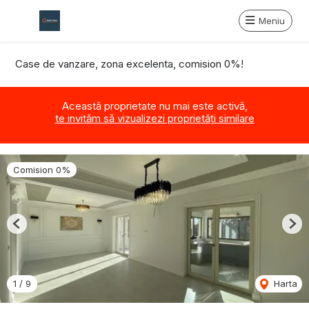
Meniu
Case de vanzare, zona excelenta, comision 0%!
Această proprietate nu mai este activă,
te invităm să vizualizezi proprietăți similare
Comision 0%
Previous
Nex
1
/
9
Harta