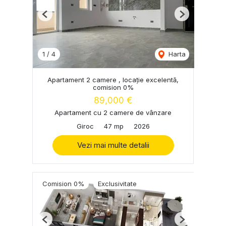
Previous
Next
1
/
4
Harta
Apartament 2 camere , locație excelentă,
comision 0%
89,000 €
Apartament cu 2 camere de vânzare
Giroc
47 mp
2026
Vezi mai multe detalii
Comision 0%
Exclusivitate
Previous
Next