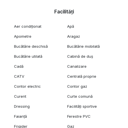
Facilități
Aer condiționat
Apă
Apometre
Aragaz
Bucătărie deschisă
Bucătărie mobilată
Bucătărie utilată
Cabină de duș
Cadă
Canalizare
CATV
Centrală proprie
Contor electric
Contor gaz
Curent
Curte comună
Dressing
Facilități sportive
Faianță
Ferestre PVC
Frigider
Gaz