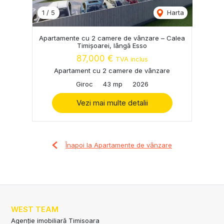
1
/
5
Harta
Apartamente cu 2 camere de vânzare – Calea
Timișoarei, lângă Esso
87,000 €
TVA inclus
Apartament cu 2 camere de vânzare
Giroc
43 mp
2026
Vezi mai multe detalii
Înapoi la Apartamente de vânzare
WEST TEAM
Agenție imobiliară Timisoara