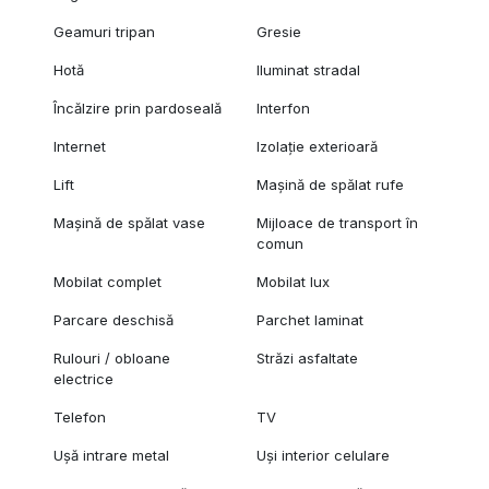
Geamuri tripan
Gresie
Hotă
Iluminat stradal
Încălzire prin pardoseală
Interfon
Internet
Izolație exterioară
Lift
Mașină de spălat rufe
Mașină de spălat vase
Mijloace de transport în
comun
Mobilat complet
Mobilat lux
Parcare deschisă
Parchet laminat
Rulouri / obloane
Străzi asfaltate
electrice
Telefon
TV
Ușă intrare metal
Uși interior celulare