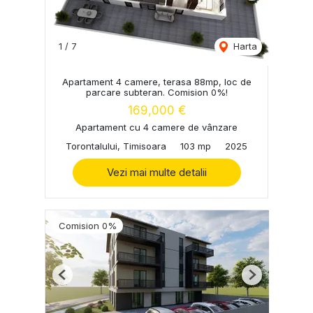
1
/
7
Harta
Apartament 4 camere, terasa 88mp, loc de
parcare subteran. Comision 0%!
169,000 €
Apartament cu 4 camere de vânzare
Torontalului, Timisoara
103 mp
2025
Vezi mai multe detalii
Comision 0%
Previous
Next