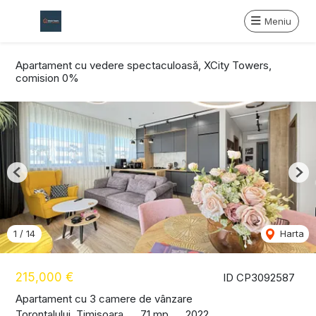
Meniu
Apartament cu vedere spectaculoasă, XCity Towers,
comision 0%
Previous
Nex
1
/
14
Harta
215,000 €
ID CP3092587
Apartament cu 3 camere de vânzare
Torontalului, Timisoara
71 mp
2022